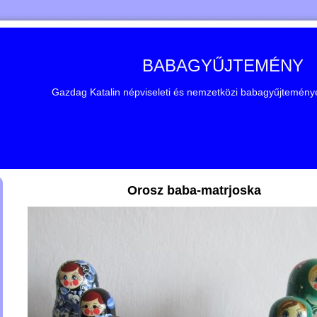
BABAGYŰJTEMÉNY
Gazdag Katalin népviseleti és nemzetközi babagyűjteménye 
Orosz baba-matrjoska