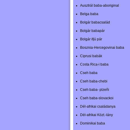
Ausztrál baba-aboriginal
Belga baba
Bolgár babacsalád
Bolgár babapár
Bolgár ifjú pár
Bosznia-Hercegovinai baba
Ciprusi babák
Costa Rica-i baba
Cseh baba
Cseh baba-chebi
Cseh baba- plzeňi
Cseh baba-slovackoi
Dél-afrikai családanya
Dél-afrikai Közt.-lány
Dominikai baba