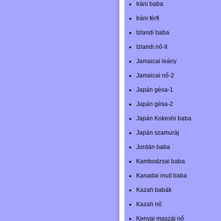
Iráni baba
Iráni férfi
Izlandi baba
Izlandi nő-II.
Jamaicai leány
Jamaicai nő-2
Japán gésa-1
Japán gésa-2
Japán Kokeshi baba
Japán szamuráj
Jordán baba
Kambodzsai baba
Kanadai inuit baba
Kazah babák
Kazah nő
Kenyai maszáj nő