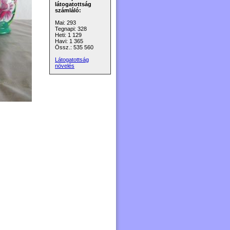
látogatottság
számláló:
Mai: 293
Tegnapi: 328
Heti: 1 129
Havi: 1 365
Össz.: 535 560
Látogatottság
növelés