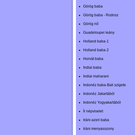
Görög baba
Görög baba - Rodosz
Görög nő
Guadeloupei leány
Holland baba-1
Holland baba-2
Horvát baba
Indiai baba
Indiai maharani
Indonéz baba-Bali szigete
Indonéz Jakartából
Indonéz Yogyakartából
Ír népviselet
Iráni-azeri baba
Iráni menyasszony