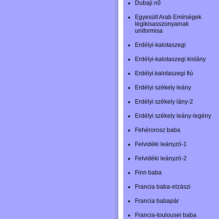
Dubaji nő
Egyesült Arab Emírségek
légikisasszonyainak
uniformisa
Erdélyi-kalotaszegi
Erdélyi-kalotaszegi kislány
Erdélyi.kalotaszegi fiú
Erdélyi székely leány
Erdélyi székely lány-2
Erdélyi székely leány-legény
Fehérorosz baba
Felvidéki leányzó-1
Felvidéki leányzó-2
Finn baba
Francia baba-elzászi
Francia babapár
Francia-toulousei baba