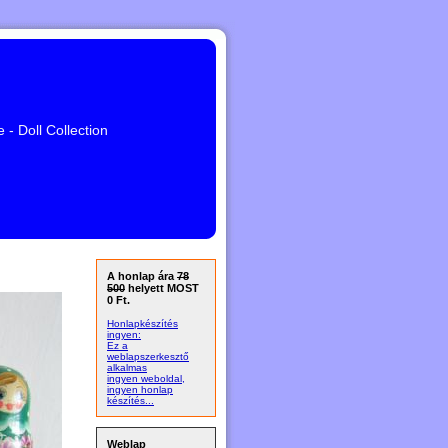
- Doll Collection
A honlap ára
78
500
helyett MOST
0 Ft.
Honlapkészítés
ingyen:
Ez a
weblapszerkesztő
alkalmas
ingyen weboldal,
ingyen honlap
készítés...
Weblap