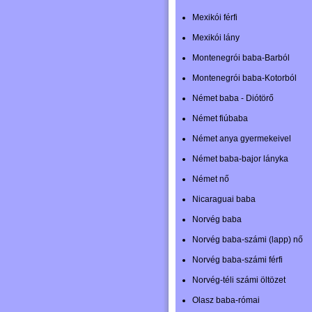
Mexikói férfi
Mexikói lány
Montenegrói baba-Barból
Montenegrói baba-Kotorból
Német baba - Diótörő
Német fiúbaba
Német anya gyermekeivel
Német baba-bajor lányka
Német nő
Nicaraguai baba
Norvég baba
Norvég baba-számi (lapp) nő
Norvég baba-számi férfi
Norvég-téli számi öltözet
Olasz baba-római