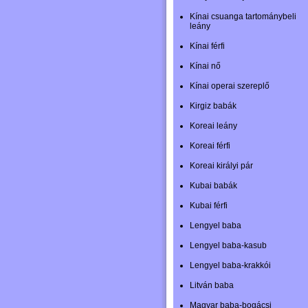
Kínai csuanga tartománybeli
leány
Kínai férfi
Kínai nő
Kínai operai szereplő
Kirgiz babák
Koreai leány
Koreai férfi
Koreai királyi pár
Kubai babák
Kubai férfi
Lengyel baba
Lengyel baba-kasub
Lengyel baba-krakkói
Litván baba
Magyar baba-bogácsi