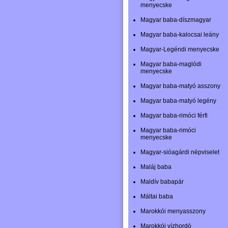
menyecske
Magyar baba-díszmagyar
Magyar baba-kalocsai leány
Magyar-Legéndi menyecske
Magyar baba-maglódi
menyecske
Magyar baba-matyó asszony
Magyar baba-matyó legény
Magyar baba-rimóci férfi
Magyar baba-rimóci
menyecske
Magyar-sióagárdi népviselet
Maláj baba
Maldív babapár
Máltai baba
Marokkói menyasszony
Marokkói vízhordó