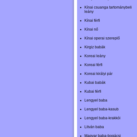
Kínai csuanga tartománybeli
leány
Kínai férfi
Kínai nő
Kínai operai szereplő
Kirgiz babák
Koreai leány
Koreai férfi
Koreai királyi pár
Kubai babák
Kubai férfi
Lengyel baba
Lengyel baba-kasub
Lengyel baba-krakkói
Litván baba
Magyar baba-bogácsi