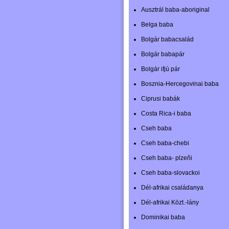
Ausztrál baba-aboriginal
Belga baba
Bolgár babacsalád
Bolgár babapár
Bolgár ifjú pár
Bosznia-Hercegovinai baba
Ciprusi babák
Costa Rica-i baba
Cseh baba
Cseh baba-chebi
Cseh baba- plzeňi
Cseh baba-slovackoi
Dél-afrikai családanya
Dél-afrikai Közt.-lány
Dominikai baba