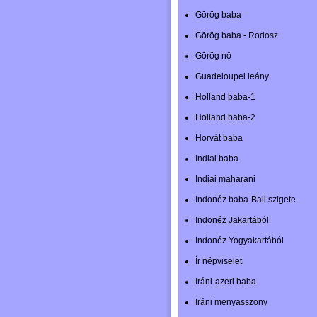
Görög baba
Görög baba - Rodosz
Görög nő
Guadeloupei leány
Holland baba-1
Holland baba-2
Horvát baba
Indiai baba
Indiai maharani
Indonéz baba-Bali szigete
Indonéz Jakartából
Indonéz Yogyakartából
Ír népviselet
Iráni-azeri baba
Iráni menyasszony