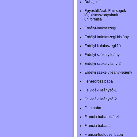
Dubaji nő
Egyesült Arab Emírségek
légikisasszonyainak
uniformisa
Erdélyi-kalotaszegi
Erdélyi-kalotaszegi kislány
Erdélyi.kalotaszegi fiú
Erdélyi székely leány
Erdélyi székely lány-2
Erdélyi székely leány-legény
Fehérorosz baba
Felvidéki leányzó-1
Felvidéki leányzó-2
Finn baba
Francia baba-elzászi
Francia babapár
Francia-toulousei baba