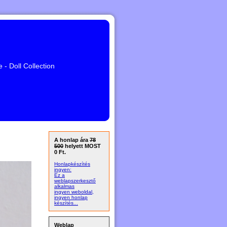
- Doll Collection
A honlap ára
78
500
helyett MOST
0 Ft.
Honlapkészítés
ingyen:
Ez a
weblapszerkesztő
alkalmas
ingyen weboldal,
ingyen honlap
készítés...
Weblap