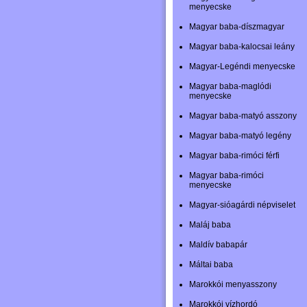
menyecske
Magyar baba-díszmagyar
Magyar baba-kalocsai leány
Magyar-Legéndi menyecske
Magyar baba-maglódi
menyecske
Magyar baba-matyó asszony
Magyar baba-matyó legény
Magyar baba-rimóci férfi
Magyar baba-rimóci
menyecske
Magyar-sióagárdi népviselet
Maláj baba
Maldív babapár
Máltai baba
Marokkói menyasszony
Marokkói vízhordó