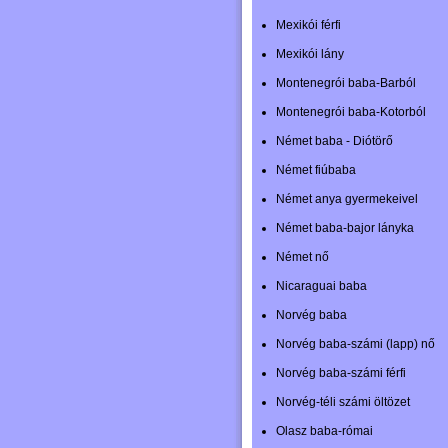
Mexikói férfi
Mexikói lány
Montenegrói baba-Barból
Montenegrói baba-Kotorból
Német baba - Diótörő
Német fiúbaba
Német anya gyermekeivel
Német baba-bajor lányka
Német nő
Nicaraguai baba
Norvég baba
Norvég baba-számi (lapp) nő
Norvég baba-számi férfi
Norvég-téli számi öltözet
Olasz baba-római