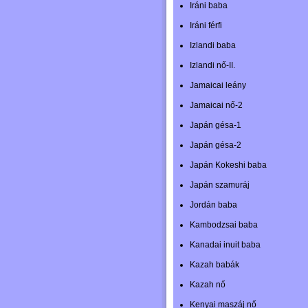
Iráni baba
Iráni férfi
Izlandi baba
Izlandi nő-II.
Jamaicai leány
Jamaicai nő-2
Japán gésa-1
Japán gésa-2
Japán Kokeshi baba
Japán szamuráj
Jordán baba
Kambodzsai baba
Kanadai inuit baba
Kazah babák
Kazah nő
Kenyai maszáj nő