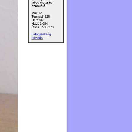
látogatottság
számláló:
Mai: 12
Tegnapi: 328
Heti: 848
Havi: 1 084
Össz.: 535 279
Látogatottság
növelés