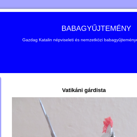
BABAGYŰJTEMÉNY
Gazdag Katalin népviseleti és nemzetközi babagyűjteménye 
Vatikáni gárdista