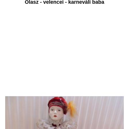
Olasz - velencei - karneváli baba