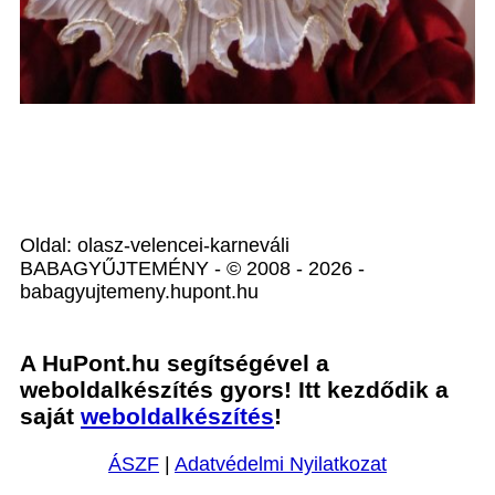
Oldal: olasz-velencei-karneváli
BABAGYŰJTEMÉNY - © 2008 - 2026 -
babagyujtemeny.hupont.hu
A HuPont.hu segítségével a
weboldalkészítés gyors! Itt kezdődik a
saját
weboldalkészítés
!
ÁSZF
|
Adatvédelmi Nyilatkozat