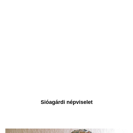
Sióagárdi népviselet