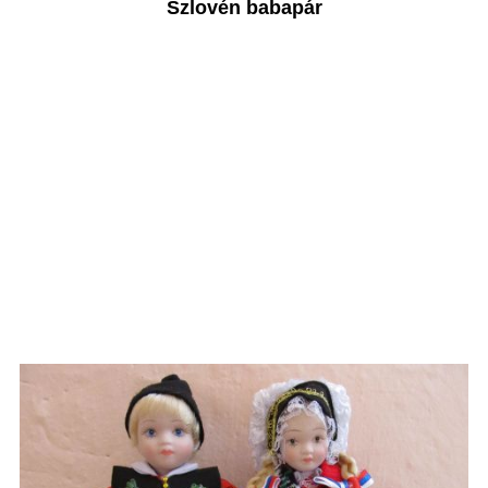
Szlovén babapár