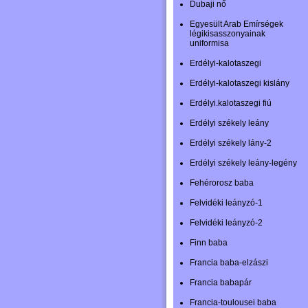
Dubaji nő
Egyesült Arab Emírségek
légikisasszonyainak
uniformisa
Erdélyi-kalotaszegi
Erdélyi-kalotaszegi kislány
Erdélyi.kalotaszegi fiú
Erdélyi székely leány
Erdélyi székely lány-2
Erdélyi székely leány-legény
Fehérorosz baba
Felvidéki leányzó-1
Felvidéki leányzó-2
Finn baba
Francia baba-elzászi
Francia babapár
Francia-toulousei baba