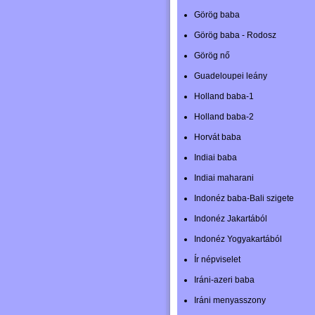
Görög baba
Görög baba - Rodosz
Görög nő
Guadeloupei leány
Holland baba-1
Holland baba-2
Horvát baba
Indiai baba
Indiai maharani
Indonéz baba-Bali szigete
Indonéz Jakartából
Indonéz Yogyakartából
Ír népviselet
Iráni-azeri baba
Iráni menyasszony