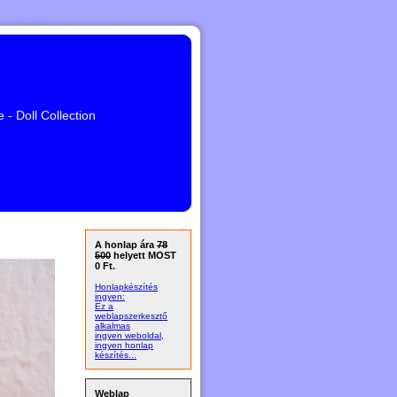
- Doll Collection
A honlap ára
78
500
helyett MOST
0 Ft.
Honlapkészítés
ingyen:
Ez a
weblapszerkesztő
alkalmas
ingyen weboldal,
ingyen honlap
készítés...
Weblap