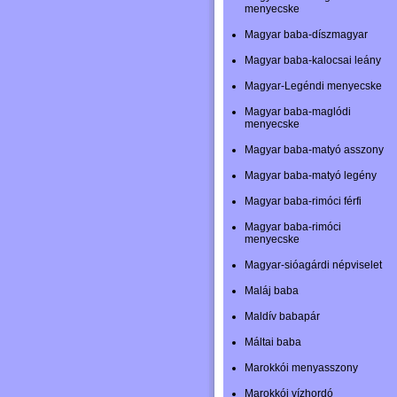
menyecske
Magyar baba-díszmagyar
Magyar baba-kalocsai leány
Magyar-Legéndi menyecske
Magyar baba-maglódi
menyecske
Magyar baba-matyó asszony
Magyar baba-matyó legény
Magyar baba-rimóci férfi
Magyar baba-rimóci
menyecske
Magyar-sióagárdi népviselet
Maláj baba
Maldív babapár
Máltai baba
Marokkói menyasszony
Marokkói vízhordó