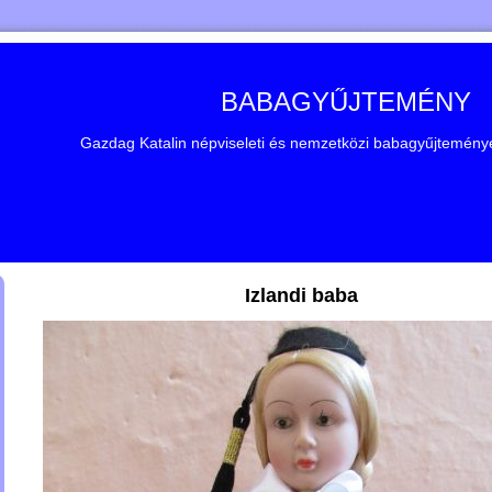
BABAGYŰJTEMÉNY
Gazdag Katalin népviseleti és nemzetközi babagyűjteménye 
Izlandi baba