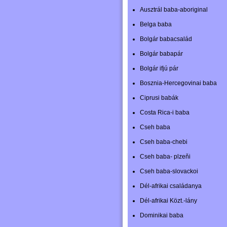
Ausztrál baba-aboriginal
Belga baba
Bolgár babacsalád
Bolgár babapár
Bolgár ifjú pár
Bosznia-Hercegovinai baba
Ciprusi babák
Costa Rica-i baba
Cseh baba
Cseh baba-chebi
Cseh baba- plzeňi
Cseh baba-slovackoi
Dél-afrikai családanya
Dél-afrikai Közt.-lány
Dominikai baba