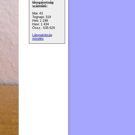
látogatottság
számláló:
Mai: 43
Tegnapi: 319
Heti: 1 198
Havi: 1 434
Össz.: 535 629
Látogatottság
növelés