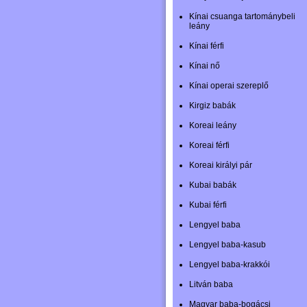
Kínai csuanga tartománybeli
leány
Kínai férfi
Kínai nő
Kínai operai szereplő
Kirgiz babák
Koreai leány
Koreai férfi
Koreai királyi pár
Kubai babák
Kubai férfi
Lengyel baba
Lengyel baba-kasub
Lengyel baba-krakkói
Litván baba
Magyar baba-bogácsi