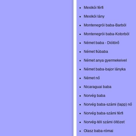
Mexikói férfi
Mexikói lány
Montenegrói baba-Barból
Montenegrói baba-Kotorból
Német baba - Diótörő
Német fiúbaba
Német anya gyermekeivel
Német baba-bajor lányka
Német nő
Nicaraguai baba
Norvég baba
Norvég baba-számi (lapp) nő
Norvég baba-számi férfi
Norvég-téli számi öltözet
Olasz baba-római